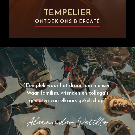
TEMPELIER
ONTDEK ONS BIERCAFÉ
"Een plek waar het draait om mensen.
Waar families, vrienden en collega's
genieten van elkaars gezelschap."