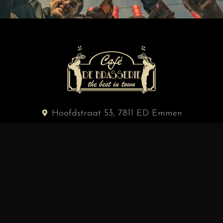
Hoofdstraat 53, 7811 ED Emmen
0591 - 61 66 75
infomail@debrasserie.nl
Copyright © 2026 Café De Brasserie — Realisatie door
The
Creative Rebels
FACEBOOK
INSTAGRAM