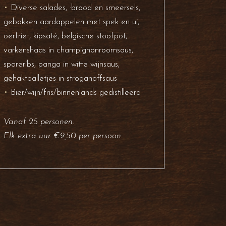
•
Diverse salades, ·brood en smeersels,
gebakken aardappelen met spek en ui,
oerfriet, kipsaté, belgische stoofpot,
varkenshaas in champignonroomsaus,
spareribs, panga in witte wijnsaus,
gehaktballetjes in stroganoffsaus
•
Bier/wijn/fris/binnenlands gedistilleerd
Vanaf 25 personen.
Elk extra uur €9,50 per persoon.