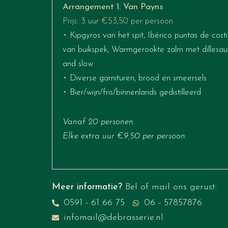
Arrangement 1: Van Payns
Prijs: 3 uur €53,50 per persoon
•
Kipgyros van het spit, Ibérico puntas de costi
van buikspek, Warmgerookte zalm met dillesaus 
and slow
•
Diverse garnituren, brood en smeersels
•
Bier/wijn/fris/binnenlands gedistilleerd
Vanaf 20 personen.
Elke extra uur €9,50 per persoon.
Meer informatie?
Bel of mail ons gerust:
0591 - 61 66 75
06 - 57857876
infomail@debrasserie.nl