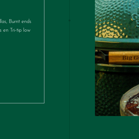
llas, Burnt ends
en Tri-tip low