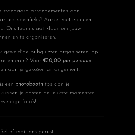
se standaard arrangementen aan.
ar iets specifieks? Aarzel niet en neem
op! Ons team staat klaar om jouw
nnen en te organiseren.
ok geweldige pubquizzen organiseren, op
resenteren? Voor
€10,00 per persoon
egen aan je gekozen arrangement!
is een
photobooth
toe aan je
kunnen je gasten de leukste momenten
weldige foto’s!
Bel of mail ons gerust: