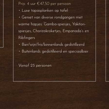
Prijs: 4 uur €47,50 per persoon
•
Luxe tapasplanken op tafel
•
Geniet van diverse rondgangen met
warme hapjes: Gamba-spiesjes, Yakitori-
spiesjes, Chorizokroketjes, Empanada’s en
Ribfingers
•
Bier/wijn/fris/binnenlands gedistilleerd
•
Buitenlands gedistilleerd en speciaalbier
Vanaf 25 personen.