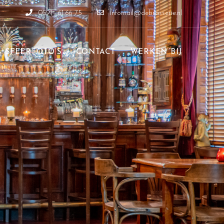
0591 - 61 66 75
infomail@debrasserie.nl
SFEERFOTO’S
CONTACT
WERKEN BIJ