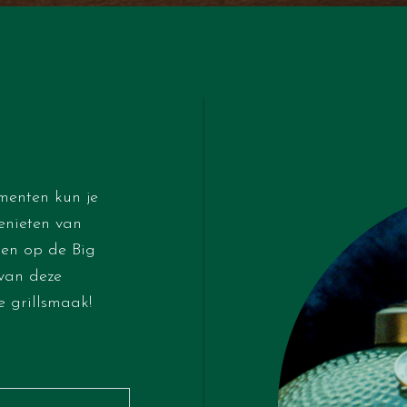
menten kun je
enieten van
den op de Big
 van deze
 grillsmaak!