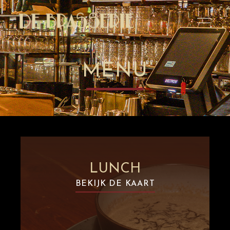
Altijd
Café De
welkom
bij
Brasserie
De
Brasserie
MENU
LUNCH
BEKIJK DE KAART