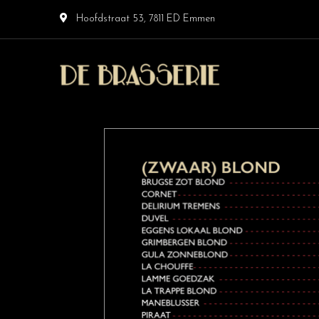
Hoofdstraat 53, 7811 ED Emmen
Altijd
Café De
welkom
bij
Brasserie
De
Brasserie