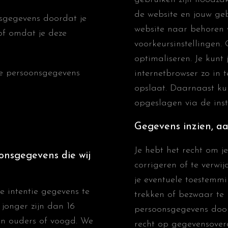
de website en jouw ge
nsgegevens doordat je
website naar behoren 
of omdat je deze
voorkeursinstellingen.
optimaliseren. Je kunt
de persoonsgegevens
internetbrowser zo in 
opslaat. Daarnaast kun
opgeslagen via de inst
Gegevens inzien, aa
Je hebt het recht om je
onsgegevens die wij
corrigeren of te verwi
je eventuele toestemm
e intentie gegevens te
trekken of bezwaar te
jonger zijn dan 16
persoonsgegevens door
an ouders of voogd. We
recht op gegevensover