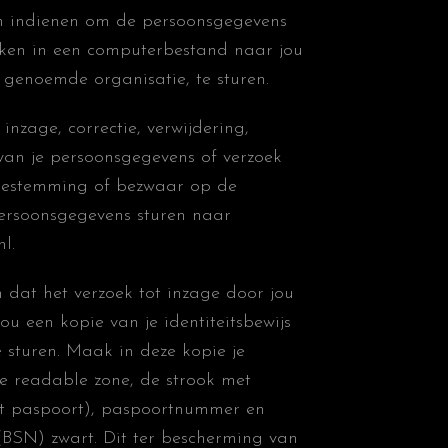
an indienen om de persoonsgegevens
ikken in een computerbestand naar jou
 genoemde organisatie, te sturen.
 inzage, correctie, verwijdering,
an je persoonsgegevens of verzoek
 toestemming of bezwaar op de
ersoonsgegevens sturen naar
nl
.
n dat het verzoek tot inzage door jou
ou een kopie van je identiteitsbewijs
 sturen. Maak in deze kopie je
 readable zone, de strook met
 paspoort), paspoortnummer en
BSN) zwart. Dit ter bescherming van