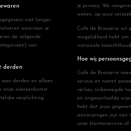
je privacy. We reagere
bewaren
weken, op jouw verzoek
sgegevens niet langer
ealiseren waarvoor je
Café de Brasserie wil j
eren de volgende
mogelijkheid hebt om e
ategorieën) van
nationale toezichthou
Hoe wij persoonsge
t derden
Café de Brasserie nee
nd aan derden en alleen
serieus en neemt pass
an onze overeenkomst
verlies, onbevoegde 
lijke verplichting.
en ongeoorloofde wijzig
hebt dat jouw gegevens
aanwijzingen zijn van
onze klantenservice of