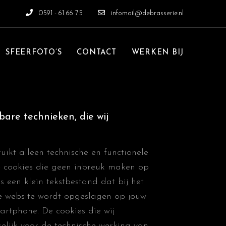
0591 - 61 66 75
infomail@debrasserie.nl
SFEERFOTO’S
CONTACT
WERKEN BIJ
kbare technieken, die wij
uikt alleen technische en functionele
he cookies die geen inbreuk maken op
is een klein tekstbestand dat bij het
e website wordt opgeslagen op jouw
artphone. De cookies die wij
elijk voor de technische werking van