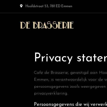
Hoofdstraat 53, 7811 ED Emmen
Altijd
Café De
welkom
bij
Brasserie
De
Brasserie
Privacy stat
Café de Brasserie, gevestigd aan Hoo
Emmen, is verantwoordelijk voor de 
persoonsgegevens zoals weergegeven 
privacyverklaring.
Persoonsgegevens die wij verwer