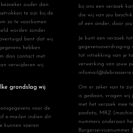
n bezoeker ouder dan
bij ons een verzoek k
etrokken te zijn bij de
die wij van jou besch
 om zo te voorkomen
of een ander, door jou
meld worden zonder
Je kunt een verzoek tot
 overtuigd bent dat wij
gegevensoverdraging v
 gegevens hebben
tot intrekking van je
em dan contact met
verwerking van jouw p
an verwijderen wij
infomail@debrasserie.
lke grondslag wij
Om er zeker van te zij
is gedaan, vragen wij j
met het verzoek mee te
oonsgegevens voor de
pasfoto, MRZ (machine
of e-mailen indien dit
nummers onderaan het
te kunnen voeren
Burgerservicenummer (