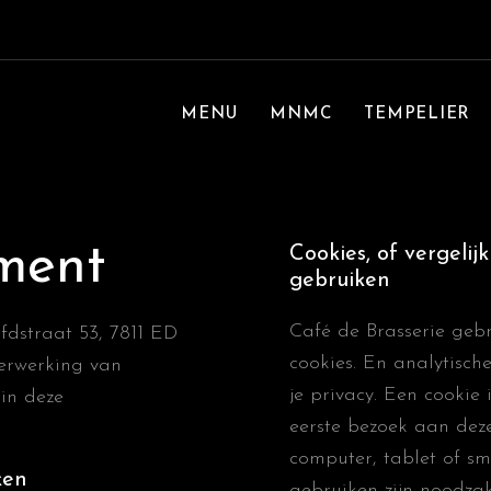
MENU
MNMC
TEMPELIER
ement
Cookies, of vergelij
gebruiken
Café de Brasserie gebr
fdstraat 53, 7811 ED
cookies. En analytisc
verwerking van
je privacy. Een cookie 
in deze
eerste bezoek aan dez
computer, tablet of sm
ken
gebruiken zijn noodzak